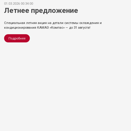
01.03.2026 00:34:00
Летнее предложение
Специальная летняя акция на детали системы охлаждения и
кондиционирования КАМАЗ «Компас» — до 31 августа!
Подробнее
©Сервисный центр Караги 2026
Официальный сервисный партнер грузовых
автомобилей Компас
Правовая информация
Защита данных
Использование cookie